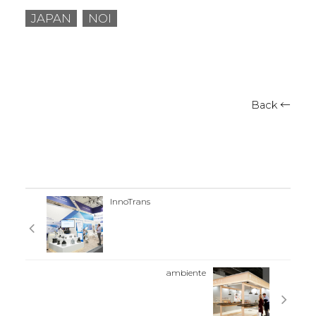
JAPAN
NOI
Back ←
InnoTrans
ambiente